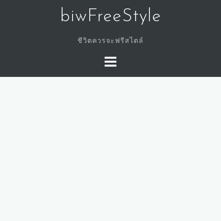
Skip
biwFreeStyle
to
content
ชีวิตควรจะฟรีสไตล์