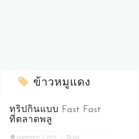
ข้าวหมูแดง
ทริปกินแบบ Fast Fast
ที่ตลาดพลู
September 7, 2019
Eat