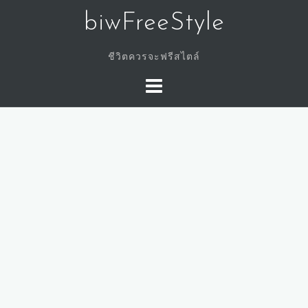
Skip
biwFreeStyle
to
content
ชีวิตควรจะฟรีสไตล์