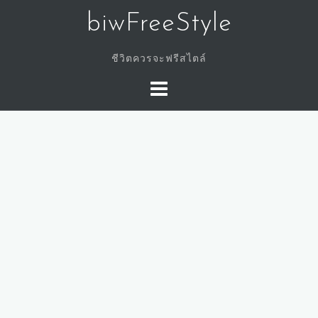
Skip
biwFreeStyle
to
content
ชีวิตควรจะฟรีสไตล์