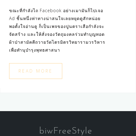
ขณะที่กำลังไถ Facebook อย่างเมามันก็ไปเจอ
Ad ชิ้นหนึ่งท่าทางน่าสนใจเลยหยุดดูสักหน่อย
พอตั้งใจอ่านดู ก็เป็นเพจของปูนตราเสือกำลังจะ
จัดสร้าง และให้สั่งจองวัตถุมงคลร่วมทำบุญทอด
ผ้าป่าสามัคคีถวายวัดไตรมิตรวิทยารามวรวิหาร
เพื่อทำนุบำรุงพุทธศาสนา
READ MORE
biwFreeStyle