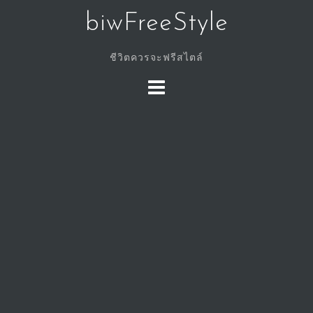
Skip
biwFreeStyle
to
content
ชีวิตควรจะฟรีสไตล์