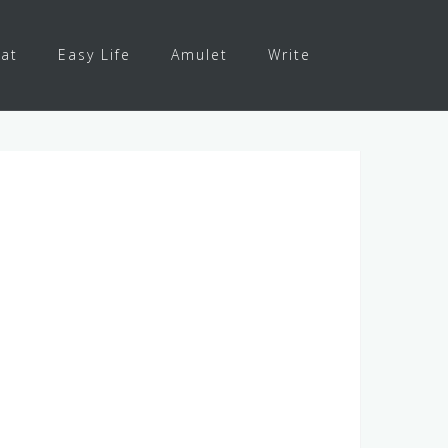
at
Easy Life
Amulet
Write