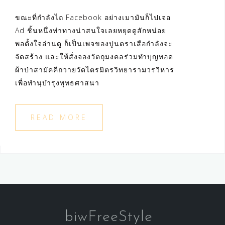
ขณะที่กำลังไถ Facebook อย่างเมามันก็ไปเจอ
Ad ชิ้นหนึ่งท่าทางน่าสนใจเลยหยุดดูสักหน่อย
พอตั้งใจอ่านดู ก็เป็นเพจของปูนตราเสือกำลังจะ
จัดสร้าง และให้สั่งจองวัตถุมงคลร่วมทำบุญทอด
ผ้าป่าสามัคคีถวายวัดไตรมิตรวิทยารามวรวิหาร
เพื่อทำนุบำรุงพุทธศาสนา
READ MORE
biwFreeStyle