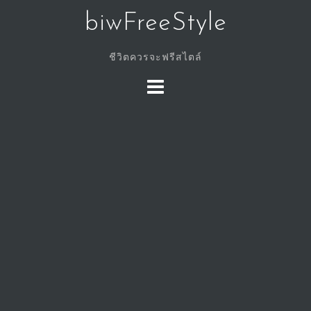
Skip
biwFreeStyle
to
content
ชีวิตควรจะฟรีสไตล์