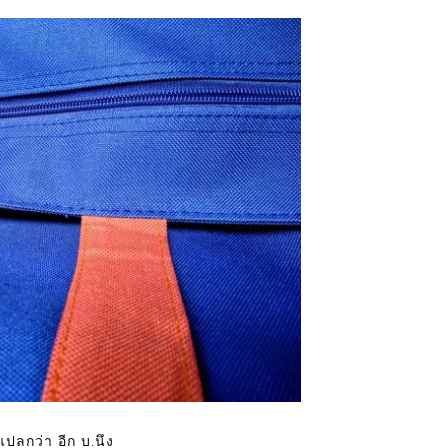
แปลกว่า อีก บ.นึง