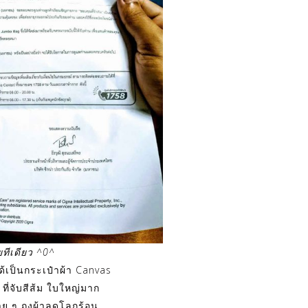
ยทีเดียว ^0^
ได้เป็นกระเป๋าผ้า Canvas
น ที่จับสีส้ม ใบใหญ่มาก
ย ๆ ถุงผ้าลดโลกร้อน