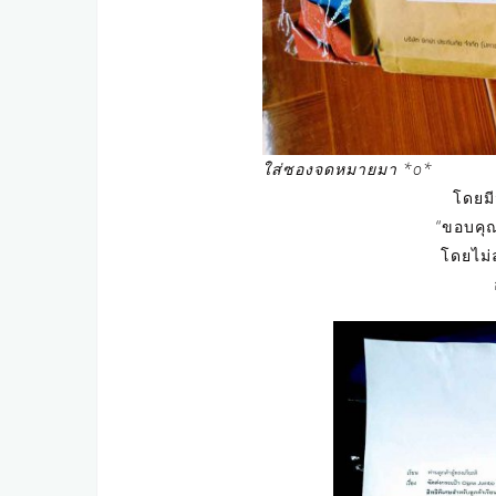
ใส่ซองจดหมายมา *o*
โดยม
“ขอบคุณ
โดยไม่