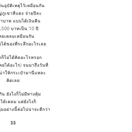
ันอุบัติเหตุไว้เหมือนกัน
่ภูเขาสีแดง จ่ายปีละ
ว่าบาท แบบได้เงินคืน
1,500 บาทเป็น 10 ปี
เคยเคลมเหมือนกัน
คยได้ของที่ระลึกอะไรเลย
ก็ไม่ได้คิดอะไรหรอก
คยได้อะไร) จนมาถึงวันที่
กน่าให้กระเป๋ามานี่แหละ
คิดเลย
น ยังไงก็ไม่มีทางคุ้ม
่ได้เคลม แต่ยังไงก็
ุ้มอย่างนี้ต่อไปน่าจะดีกว่า
อิอิ