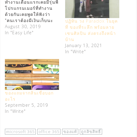
ทำงานเดือนแรกเคยมีรุ่นพี่
โปรแกรมเมอร์ที่ทำงาน
ด้วยกันเคยพูดให้ฟังว่า
"คนเราต้องมีเงินเก็บนะ
ปฏิทิน วง Paradox ในยุค
จะบาท สองบาทก็ได้แต่
August 30, 2019
ที่ ของที่ระลึก พร้อมลาย
ต้องให้เหลือเก็บทุกเดือน
In "Easy Life"
เซนศิลปิน ส่งตรงถึงหน้า
เพราะถ้าได้เงินมาแล้วใช้
บ้าน
หมด ก็ไม่ต้องมาทำงานกิน
January 13, 2021
เงินเดือนหรอกไปเก็บผัก
In "Write"
เก็บหญ้ากินก็ได้ ไม่ต้องมา
เหนื่อยให้เขาโขกสับด้วย"
ประโยคนี้ทำให้ผมเข้าใจ
แจ่มแจ้งเลยว่าทำไมเราถึง
ควรมีเงินเก็บทุกเดือน และ
นั่นก็เป็นจุดเริ่มต้น ให้ผม
ของแถมจากสินเชื่อบอก
เริ่มวางแผนทางการเงิน
อะไร
วันนี้ผมจะมาบอกวิธีการ
September 5, 2019
เก็บเงินของผมจะไม่ลงลึก
In "Write"
รายละเอียดมาก และพูด
กันในฐานเงินเดือน
15,000 บาท ไปดูกันครับ
เฟสแรก เงินเก็บ = เงิน
microsoft 365
office 365
ของแท้
ถูกลิขสิทธิ์
สำรองฉุกเฉิน ผมเริ่ม