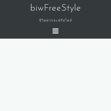
Skip
biwFreeStyle
to
content
ชีวิตควรจะฟรีสไตล์