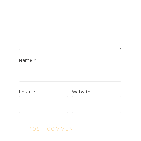
ง่าย ๆ ถ้าคุณมีโอที ก็เอา
โอทีนั่นแหละเก็บไว้เป็น
เงินสำรองฉุกเฉิน ซึ่งจะ
ทำให้เราจัดการกับเงิน
เดือนได้ง่ายขึ้น ในเฟสนี้
ถ้าทำได้สม่ำเสมอ สัก
ประมาณ 4-5 ปีก็จะมีเงิน
สำรองฉุกเฉินไว้ประมาณ
60,000…
Name
*
Email
*
Website