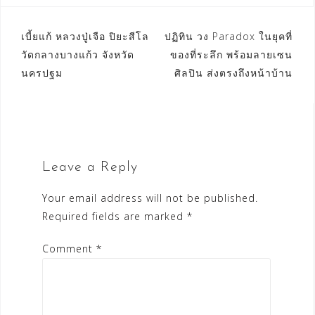
ทำงานเป็นมนุษย์เงินเดือน
แบบจริงจังตอนอายุ
Post
เบี้ยแก้ หลวงปู่เจือ ปิยะสีโล
ปฏิทิน วง Paradox ในยุคที่
ประมาณ 24 ปี โดยได้เงิน
วัดกลางบางแก้ว จังหวัด
ของที่ระลึก พร้อมลายเซน
เดือนประมาณ15,000
navigation
บาท (รวมโอที) ตอนนั้นผม
นครปฐม
ศิลปิน ส่งตรงถึงหน้าบ้าน
เก็บเงินเข้าบัญชีทันที
3,000 บาท เงินจำนวนนี้
ผมเก็บเอาไว้เป็นเงิน
สำรองฉุกเฉิน ไว้ใช้จ่าย
ประมาณ6 เดือน ระหว่าง
ที่ทำงานประจำ ผมใช้จ่าย
Leave a Reply
ประหยัดมากแต่ก็มีหลุดไป
ซื้อสมาร์ทโฟนตัวแพงอยู่
หลายครั้งเหมือนกัน แต่ทุก
Your email address will not be published.
ครั้งผมจะพยายามเก็บเงิน
Required fields are marked
*
สำรองฉุกเฉินไว้ให้ได้
ความจริงจะเก็บเท่าไหร่
Comment
*
ก็ได้ แต่ขอให้อย่าน้อย
กว่า1,000 บาท เพราะเป็น
จำนวนที่ไม่น้อยจนเกินไป
จนรู้สึกว่าเก็บเท่าไหร่ก็ไม่
มากพอสักที หรือวิธีการ