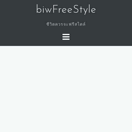
Skip
biwFreeStyle
to
content
ชีวิตควรจะฟรีสไตล์