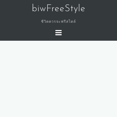
Skip
biwFreeStyle
to
content
ชีวิตควรจะฟรีสไตล์