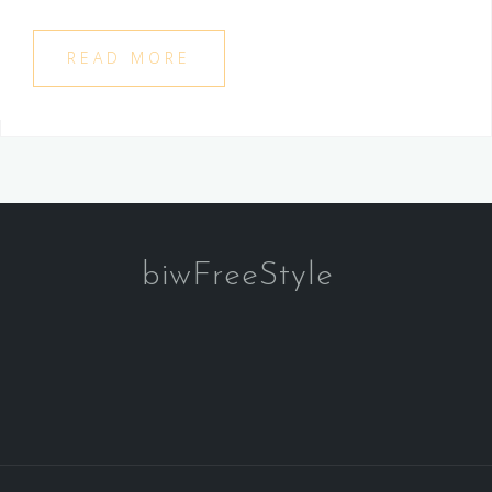
READ MORE
biwFreeStyle