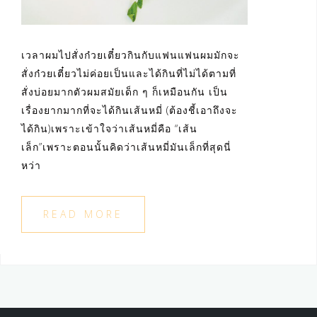
เวลาผมไปสั่งก๋วยเตี๋ยวกินกับแฟนแฟนผมมักจะ
สั่งก๋วยเตี๋ยวไม่ค่อยเป็นและได้กินที่ไม่ได้ตามที่
สั่งบ่อยมากตัวผมสมัยเด็ก ๆ ก็เหมือนกัน เป็น
เรื่องยากมากที่จะได้กินเส้นหมี่ (ต้องชี้เอาถึงจะ
ได้กิน)เพราะเข้าใจว่าเส้นหมี่คือ “เส้น
เล็ก”เพราะตอนนั้นคิดว่าเส้นหมี่มันเล็กที่สุดนี่
หว่า
READ MORE