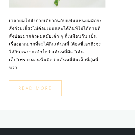
เวลาผมไปสั่งก๋วยเตี๋ยวกินกับแฟนแฟนผมมักจะ
สั่งก๋วยเตี๋ยวไม่ค่อยเป็นและได้กินที่ไม่ได้ตามที่
สั่งบ่อยมากตัวผมสมัยเด็ก ๆ ก็เหมือนกัน เป็น
เรื่องยากมากที่จะได้กินเส้นหมี่ (ต้องชี้เอาถึงจะ
ได้กิน)เพราะเข้าใจว่าเส้นหมี่คือ “เส้น
เล็ก”เพราะตอนนั้นคิดว่าเส้นหมี่มันเล็กที่สุดนี่
หว่า
READ MORE