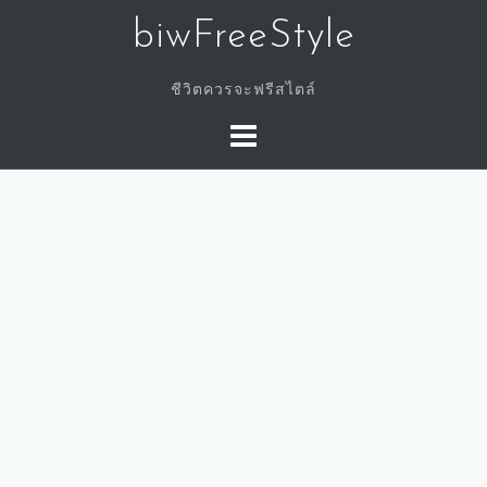
Skip
biwFreeStyle
to
content
ชีวิตควรจะฟรีสไตล์